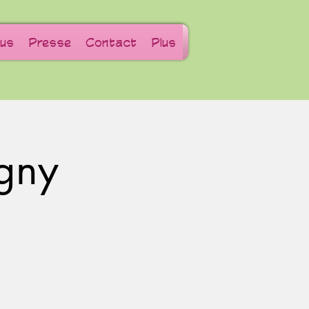
us
Presse
Contact
Plus
gny