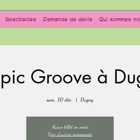
Spectacles
Demande de devis
Qui sommes no
ypic Groove à Du
sam. 10 déc.
  |  
Dugny
Aucun billet en vente
Voir d'autres événements