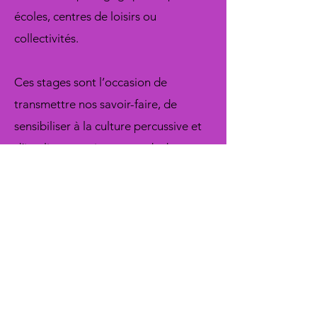
écoles, centres de loisirs ou
collectivités.
Ces stages sont l’occasion de
transmettre nos savoir-faire, de
sensibiliser à la culture percussive et
d’impliquer petits et grands dans une
aventure artistique collective.
Nous contacter
Prestations personnalisables :