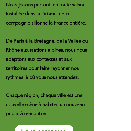
Nous jouons partout, en toute saison.
Installée dans la Drôme, notre
compagnie sillonne la France entière.
De Paris à la Bretagne, de la Vallée du
Rhône aux stations alpines, nous nous
adaptons aux contextes et aux
territoires pour faire rayonner nos
rythmes là où vous nous attendez.
Chaque région, chaque ville est une
nouvelle scène à habiter, un nouveau
public à rencontrer.
Nous contacter