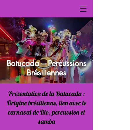
Batucada – Percussions
Brésiliennes
Présentation de la Batucada :
Origine brésilienne, lien avec le
carnaval de Rio, percussion et
samba