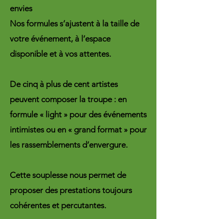
envies
Nos formules s’ajustent à la taille de
votre événement, à l’espace
disponible et à vos attentes.
De cinq à plus de cent artistes
peuvent composer la troupe : en
formule « light » pour des événements
intimistes ou en « grand format » pour
les rassemblements d’envergure.
Cette souplesse nous permet de
proposer des prestations toujours
cohérentes et percutantes.