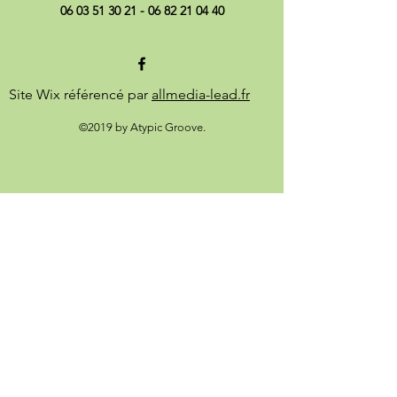
06 03 51 30 21 - 06 82 21
04 40
Site Wix référencé par
allmedia-lead.fr
©2019 by Atypic Groove.