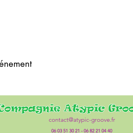
vénement
Compagnie Atypic Gro
contact@atypic-groove.fr
06 03 51 30 21 - 06 82 21 04 40