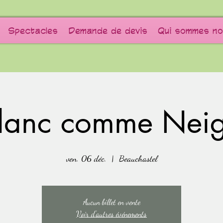
Spectacles
Demande de devis
Qui sommes no
lanc comme Nei
ven. 06 déc.
  |  
Beauchastel
Aucun billet en vente
Voir d'autres événements