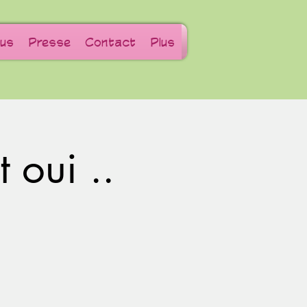
us
Presse
Contact
Plus
 oui ..