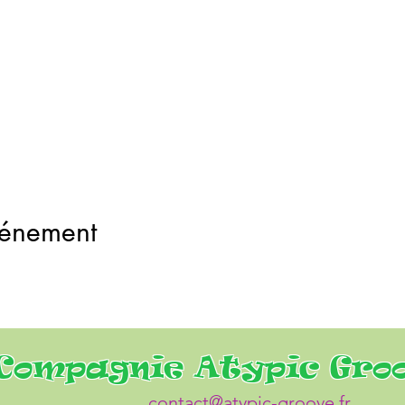
vénement
Compagnie Atypic Gro
contact@atypic-groove.fr