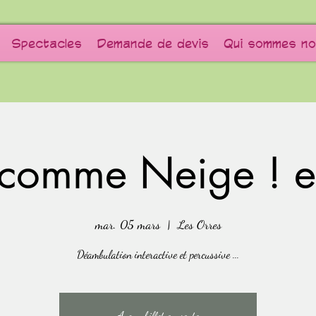
Spectacles
Demande de devis
Qui sommes no
comme Neige ! et
mar. 05 mars
  |  
Les Orres
Déambulation interactive et percussive ...
Aucun billet en vente