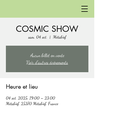
COSMIC SHOW
sam. 04 oct.
  |  
Métabief
Aucun billet en vente
Voir d'autres événements
Heure et lieu
04 oct. 2025, 19:00 – 23:00
Métabief, 25370 Métabief, France