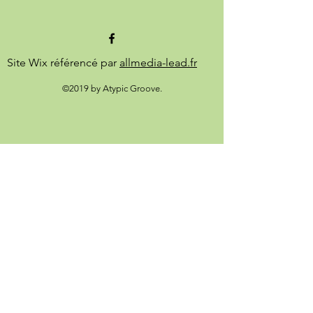
Site Wix référencé par
allmedia-lead.fr
©2019 by Atypic Groove.