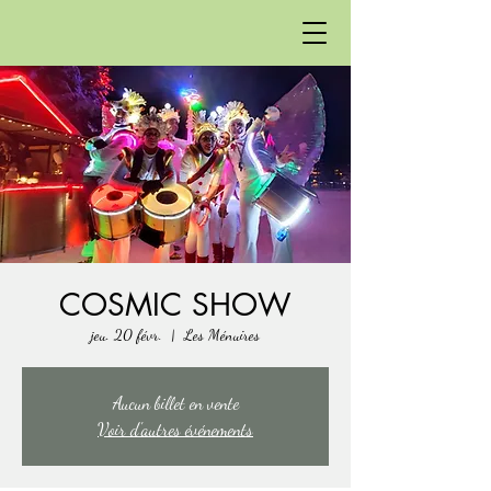
COSMIC SHOW
jeu. 20 févr.
  |  
Les Ménuires
Aucun billet en vente
Voir d'autres événements