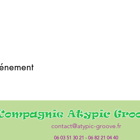
vénement
Compagnie Atypic Gro
contact@atypic-groove.fr
06 03 51 30 21 - 06 82 21 04 40