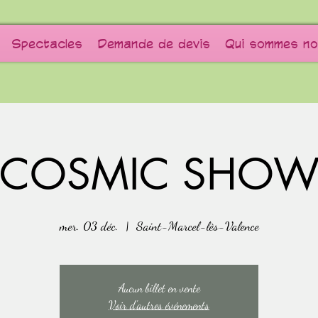
Spectacles
Demande de devis
Qui sommes no
COSMIC SHO
mer. 03 déc.
  |  
Saint-Marcel-lès-Valence
Aucun billet en vente
Voir d'autres événements