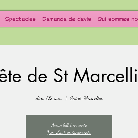
Spectacles
Demande de devis
Qui sommes no
ête de St Marcell
dim. 02 avr.
  |  
Saint-Marcellin
Aucun billet en vente
Voir d'autres événements