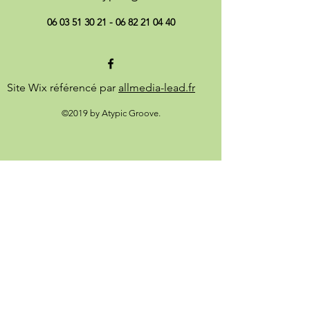
06 03 51 30 21 - 06 82 21
04 40
Site Wix référencé par
allmedia-lead.fr
©2019 by Atypic Groove.