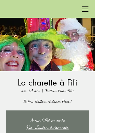
La charette à Fifi
mer. 01 mai
  |  
Vallon-Pont-d'Arc
Bulles, Ballons et dance Floor !
Aucun billet en vente
Voir d'autres événements