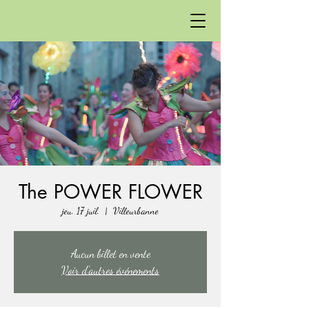
The POWER FLOWER
jeu. 17 juil.
  |  
Villeurbanne
Aucun billet en vente
Voir d'autres événements