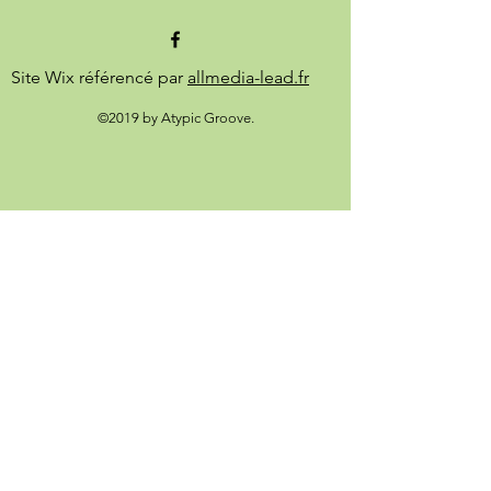
Site Wix référencé par
allmedia-lead.fr
©2019 by Atypic Groove.